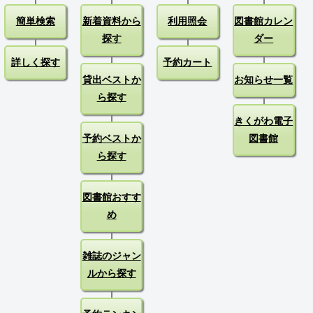
簡単検索
新着資料から
利用照会
図書館カレン
探す
ダー
詳しく探す
予約カート
貸出ベストか
お知らせ一覧
ら探す
きくがわ電子
予約ベストか
図書館
ら探す
図書館おすす
め
雑誌のジャン
ルから探す